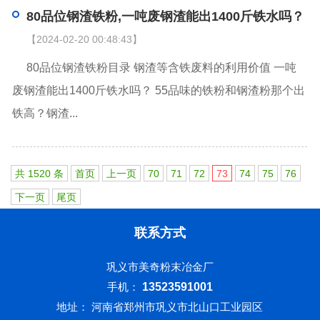
80品位钢渣铁粉,一吨废钢渣能出1400斤铁水吗？
【2024-02-20 00:48:43】
80品位钢渣铁粉目录 钢渣等含铁废料的利用价值 一吨
废钢渣能出1400斤铁水吗？ 55品味的铁粉和钢渣粉那个出
铁高？钢渣...
共 1520 条
首页
上一页
70
71
72
73
74
75
76
下一页
尾页
联系方式
巩义市美奇粉末冶金厂
手机：
13523591001
地址： 河南省郑州市巩义市北山口工业园区