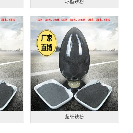
球型铁粉
超细铁粉